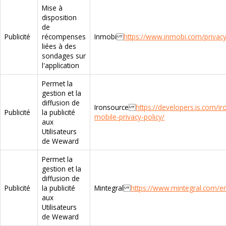
Mise à
disposition
de
Publicité
récompenses
Inmobi
https://www.inmobi.com/privacy
liées à des
sondages sur
l'application
Permet la
gestion et la
diffusion de
Ironsource
https://developers.is.com/i
Publicité
la publicité
mobile-privacy-policy/
aux
Utilisateurs
de Weward
Permet la
gestion et la
diffusion de
Publicité
la publicité
Mintegral
https://www.mintegral.com/en
aux
Utilisateurs
de Weward