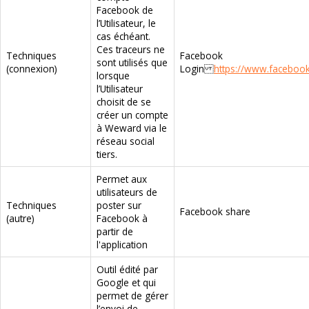
Facebook de
l’Utilisateur, le
cas échéant.
Ces traceurs ne
Techniques
Facebook
sont utilisés que
(connexion)
Login
https://www.facebook
lorsque
l’Utilisateur
choisit de se
créer un compte
à Weward via le
réseau social
tiers.
Permet aux
utilisateurs de
Techniques
poster sur
Facebook share
(autre)
Facebook à
partir de
l'application
Outil édité par
Google et qui
permet de gérer
l’envoi de