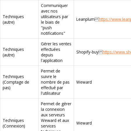
Communiquer
avec nos
Techniques
utilisateurs par
Leanplum
https://www.lean
(autre)
le biais de
"push
notifications"
Gérer les ventes
Techniques
effectuées
Shopify-buy
https://www.sho
(autre)
depuis
l'application
Permet de
Techniques
suivre le
(Comptage de
nombre de pas
Weward
pas)
effectué par
l'utilisateur
Permet de gérer
la connexion
aux serveurs
Techniques
Weward et aux
Weward
(Connexion)
services