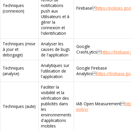
Techniques
notifications
Firebase
https://policies.go
(connexion)
push aux
Utilisateurs et à
gérer la
connexion et
l'identification
Techniques (mise
Analyser les
Google
à jour et
causes de bugs
CrashLytics
https://firebas
debogage)
de l'application
Analytiques sur
Techniques
Google Firebase
l'utilisation de
(analyse)
Analytics
https://firebase.g
l'application
Faciliter la
visibilité et la
vérification des
publicités dans
IAB Open Measurement
htt
Techniques (aute)
les
policy/
environnements
d'applications
mobiles