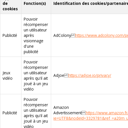
de
Fonction(s)
Identification des cookies/partenair
cookies
Pouvoir
récompenser
un utilisateur
Publicité
après
AdColony
https://www.adcolony.com/pri
visionnage
d'une
publicité
Pouvoir
récompenser
Jeux
un utilisateur
Adjoe
https://adjoe.io/privacy/
vidéo
après qu'il ait
joué à un jeu
vidéo
Pouvoir
récompenser
Amazon
un utilisateur
Publicité
Advertissement
https://www.amazon.fr/
après qu'il ait
ie=UTF8&nodeId=3329781&ref_=a20m_us_
joué à un jeu
vidéo