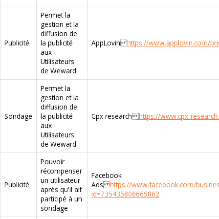
Permet la
gestion et la
diffusion de
Publicité
la publicité
AppLovin
https://www.applovin.com/pri
aux
Utilisateurs
de Weward
Permet la
gestion et la
diffusion de
Sondage
la publicité
Cpx research
https://www.cpx-research
aux
Utilisateurs
de Weward
Pouvoir
récompenser
Facebook
un utilisateur
Publicité
Ads
https://www.facebook.com/busin
après qu'il ait
id=735435806665862
participé à un
sondage