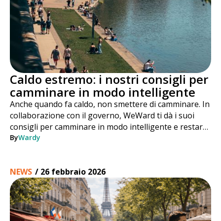
Caldo estremo: i nostri consigli per
camminare in modo intelligente
Anche quando fa caldo, non smettere di camminare. In
collaborazione con il governo, WeWard ti dà i suoi
consigli per camminare in modo intelligente e restare
attivo in tutta sicurezza durante tutta l'estate.
By
Wardy
NEWS
/
26 febbraio 2026