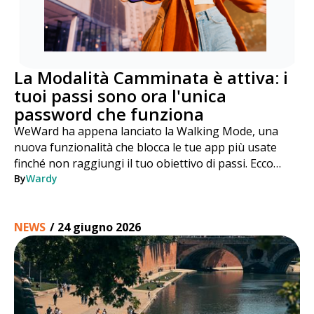
La Modalità Camminata è attiva: i
tuoi passi sono ora l'unica
password che funziona
WeWard ha appena lanciato la Walking Mode, una
nuova funzionalità che blocca le tue app più usate
finché non raggiungi il tuo obiettivo di passi. Ecco
come funziona, passo dopo passo.
By
Wardy
NEWS
/
24 giugno 2026