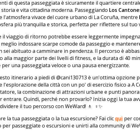
enti di questa passeggiata è sicuramente il quartiere central
di storia e vita cittadina moderna. Passeggiando
Los Cantone
ere l'atmosfera vivace del cuore urbano di La Coruña, mentre
fera più tranquilla e storica, perfetta per riflettere sul tuo 
e il viaggio di ritorno potrebbe essere leggermente impegna
, è meglio indossare scarpe comode da passeggio e mantenere 
 sei abituato a camminare in pendenza. Il percorso è abbast
 alla maggior parte dei livelli di fitness, e la durata di 40 mi
 per una passeggiata veloce o una pausa energizzante.
esto itinerario a piedi di @cani130713 è un'ottima opzione 
l'esplorazione della città con un po' di esercizio fisico a A 
itatore, la combinazione di attrazioni urbane e punti panora
 entrare. Quindi, perché non provarlo? Inizia oggi la tua a
dividere il tuo percorso con WeWard! 🚶 ‍ ♀️✨
e la tua passeggiata o la tua escursione? Fai clic
qui
per con
o per passeggiate o escursioni e unirti alla community di W