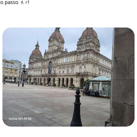
o passo 🚶♂️!