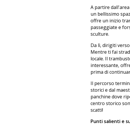
A partire dall'are
un bellissimo spa
offre un inizio tr
passeggiate e for
sculture.
Da lì, dirigiti vers
Mentre ti fai stra
locale. Il trambus
interessante, off
prima di continuar
Il percorso termin
storici e dal maes
panchine dove ripo
centro storico son
scatti!
Punti salienti e 