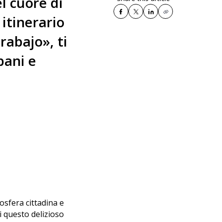
l cuore di
itinerario
rabajo», ti
bani e
osfera cittadina e
di questo delizioso