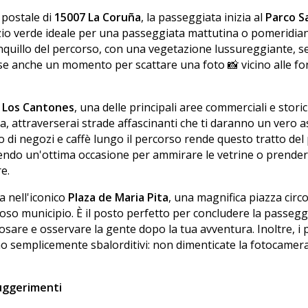
a postale di
15007 La Coruña
, la passeggiata inizia al
Parco S
zio verde ideale per una passeggiata mattutina o pomeridia
anquillo del percorso, con una vegetazione lussureggiante, se
se anche un momento per scattare una foto 📸 vicino alle fo
o
Los Cantones
, una delle principali aree commerciali e storich
da, attraverserai strade affascinanti che ti daranno un vero a
to di negozi e caffè lungo il percorso rende questo tratto del
rendo un'ottima occasione per ammirare le vetrine o prender
e.
a nell'iconico
Plaza de Maria Pita
, una magnifica piazza circo
toso municipio. È il posto perfetto per concludere la passegg
sare e osservare la gente dopo la tua avventura. Inoltre, i
o semplicemente sbalorditivi: non dimenticate la fotocamera 
suggerimenti