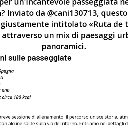
 per un'incantevole passeggiata ne
? Inviato da @cani130713, questo 
giustamente intitolato «Ruta de t
 attraverso un mix di paesaggi ur
panoramici.
ni sulle passeggiate
Spagna
ti
m
3.000
: circa 180 kcal
reve sessione di allenamento, il percorso unisce storia, atm
on alcune salite sulla via del ritorno. Entriamo nei dettagli 