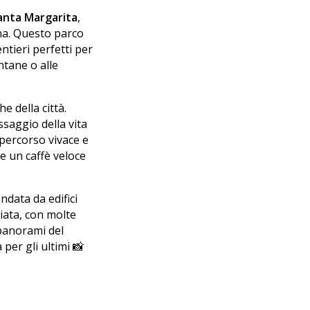
anta Margarita
,
na. Questo parco
ntieri perfetti per
ntane o alle
e della città.
ssaggio della vita
 percorso vivace e
e un caffè veloce
ndata da edifici
iata, con molte
 panorami del
per gli ultimi 📸