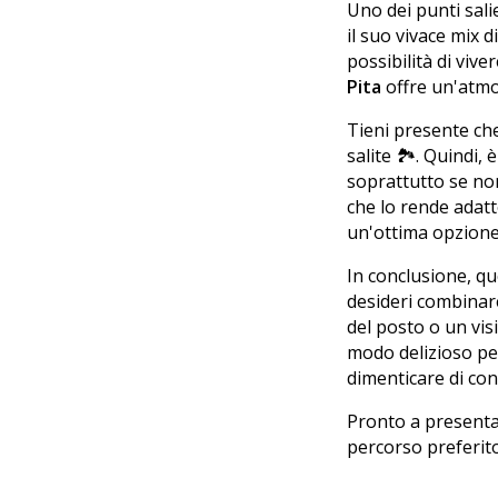
Uno dei punti sali
il suo vivace mix 
possibilità di viv
Pita
offre un'atmos
Tieni presente ch
salite 🏞️. Quindi
soprattutto se non
che lo rende adatto
un'ottima opzione
In conclusione, qu
desideri combinare 
del posto o un vis
modo delizioso per
dimenticare di con
Pronto a presentar
percorso preferit