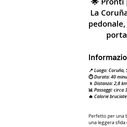
🌟 Pronti
La Coruña
pedonale, 
porta
Informazio
📍
Luogo: Coruña, 
⏱️
Durata: 40 minu
🚶
Distanza: 2,8 k
📊
Passaggi: circa 
🔥
Calorie bruciate
Perfetto per una b
una leggera sfida c