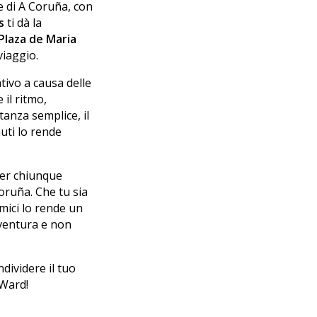
e di A Coruña, con
s
ti dà la
Plaza de Maria
viaggio.
tivo a causa delle
il ritmo,
anza semplice, il
nuti lo rende
per chiunque
Coruña. Che tu sia
mici lo rende un
vventura e non
dividere il tuo
eWard!