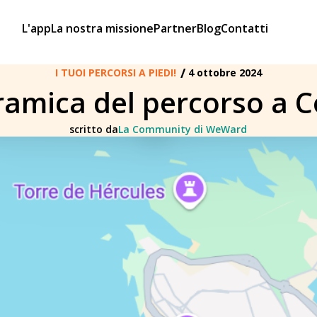
L'app
La nostra missione
Partner
Blog
Contatti
/
I TUOI PERCORSI A PIEDI!
4 ottobre 2024
amica del percorso a 
scritto da
La Community di WeWard