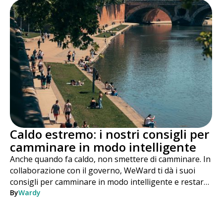
Caldo estremo: i nostri consigli per
camminare in modo intelligente
Anche quando fa caldo, non smettere di camminare. In
collaborazione con il governo, WeWard ti dà i suoi
consigli per camminare in modo intelligente e restare
attivo in tutta sicurezza durante tutta l'estate.
By
Wardy