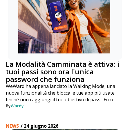
La Modalità Camminata è attiva: i
tuoi passi sono ora l'unica
password che funziona
WeWard ha appena lanciato la Walking Mode, una
nuova funzionalità che blocca le tue app più usate
finché non raggiungi il tuo obiettivo di passi. Ecco
come funziona, passo dopo passo.
By
Wardy
NEWS
/
24 giugno 2026