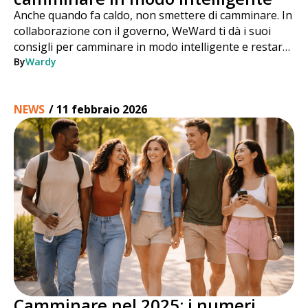
Anche quando fa caldo, non smettere di camminare. In
collaborazione con il governo, WeWard ti dà i suoi
consigli per camminare in modo intelligente e restare
attivo in tutta sicurezza durante tutta l'estate.
By
Wardy
NEWS
/
11 febbraio 2026
Camminare nel 2025: i numeri