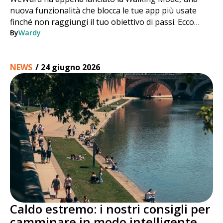
nuova funzionalità che blocca le tue app più usate
finché non raggiungi il tuo obiettivo di passi. Ecco
come funziona, passo dopo passo.
By
Wardy
NEWS
/
24 giugno 2026
Caldo estremo: i nostri consigli per
camminare in modo intelligente