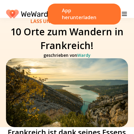
App
herunterladen
LASS UNS REDEN
/
18. Mai 2023
10 Orte zum Wandern in
Frankreich!
geschrieben von
Wardy
Frankreich ist dank seines Essens