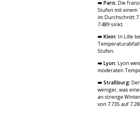
➡️ Paris:
Die franz
Stufen mit einem T
im Durchschnitt 7.
7.489 sinkt.
➡️ Klein:
In Lille b
Temperaturabfall 
Stufen.
➡️ Lyon:
Lyon weis
moderaten Tempera
➡️ Straßburg:
Den
weniger, was eine
an strenge Winter 
von 7.735 auf 7.28