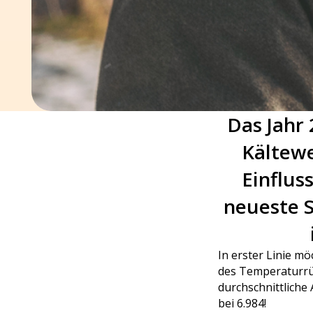
Das Jahr 
Kältewe
Einflus
neueste S
In erster Linie m
des Temperaturrüc
durchschnittliche 
bei 6.984!