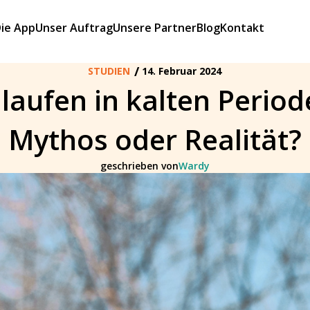
ie App
Unser Auftrag
Unsere Partner
Blog
Kontakt
/
STUDIEN
14. Februar 2024
laufen in kalten Perio
Mythos oder Realität?
geschrieben von
Wardy