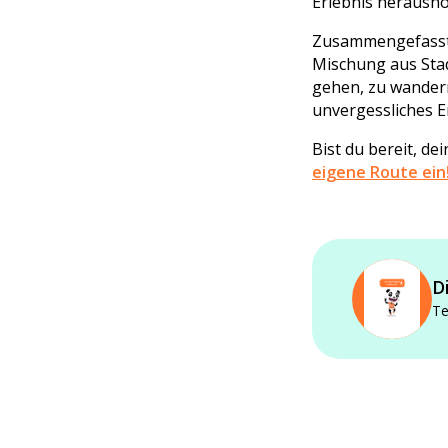
Erlebnis heraushol
Zusammengefasst
Mischung aus Stad
gehen, zu wandern
unvergessliches E
Bist du bereit, d
eigene Route ein
D
Te