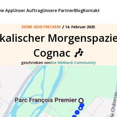
ie App
Unser Auftrag
Unsere Partner
Blog
Kontakt
/
DEINE GEHSTRECKEN!
14. Februar 2025
kalischer Morgenspazi
Cognac 🎶
geschrieben von
Die WeWard-Community