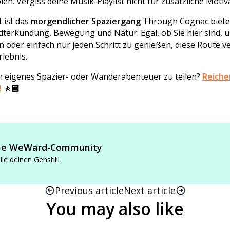
en. Vergiss deine Musik-Playlist nicht für zusätzliche Motiv
 ist das
morgendlicher Spaziergang
Through Cognac bietet
terkundung, Bewegung und Natur. Egal, ob Sie hier sind, 
 oder einfach nur jeden Schritt zu genießen, diese Route ve
rlebnis.
ein eigenes Spazier- oder Wanderabenteuer zu teilen?
Reichen
!
🚶🏼
ie WeWard-Community
ile deinen Gehstil!!
Previous article
Next article
You may also like