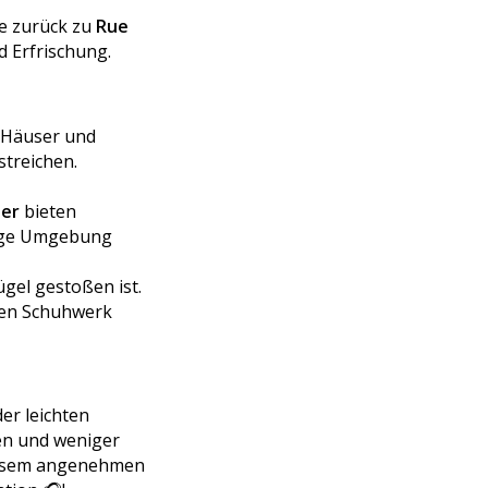
te zurück zu
Rue
d Erfrischung.
 Häuser und
streichen.
1er
bieten
uhige Umgebung
ügel gestoßen ist.
igen Schuhwerk
er leichten
en und weniger
diesem angenehmen