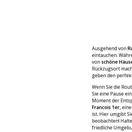
Ausgehend von
R
eintauchen. Währe
von
schöne Häus
Rückzugsort mache
geben den perfekt
Wenn Sie die Rout
Sie eine Pause ei
Moment der Entsp
Francois 1er
, ein
ist. Hier umgibt S
beobachten! Halte
friedliche Umgeb