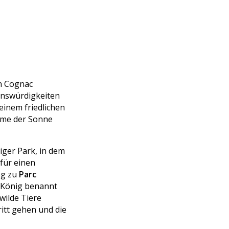
on Cognac
enswürdigkeiten
einem friedlichen
rme der Sonne
higer Park, in dem
für einen
eg zu
Parc
n König benannt
wilde Tiere
ritt gehen und die