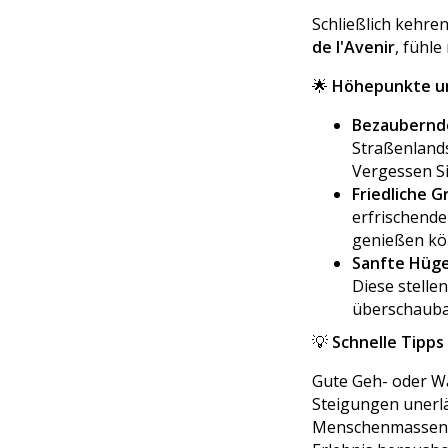
Schließlich kehre
de l'Avenir
, fühl
🌟
Höhepunkte u
Bezaubernde
Straßenlands
Vergessen Si
Friedliche G
erfrischende
genießen kö
Sanfte Hüge
Diese stelle
überschauba
💡
Schnelle Tipps
Gute Geh- oder Wa
Steigungen unerlä
Menschenmassen l