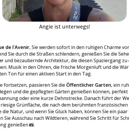
Angie ist unterwegs!
ue de l'Avenir
, Sie werden sofort in den ruhigen Charme v
nd Sie durch die Straßen schlendern, genießen Sie die Seh
er
und bezaubernde Architektur, die diesen Spaziergang zu 
n. Musik in den Ohren, die frische Morgenluft und die Wä
en Ton für einen aktiven Start in den Tag.
e fortsetzen, passieren Sie die
Öffentlicher Garten
, ein ru
nlegen und die gepflegten Gärten genießen können, perfekt 
annung oder eine kurze Dehnstrecke. Danach führt der W
e riesige Grünfläche, die nach dem berühmten französische
ie die Natur, und wenn Sie Glück haben, können Sie ein paar 
n Sie Ausschau nach Wildtieren, während Sie Schritt für Sch
ung genießen 📸.