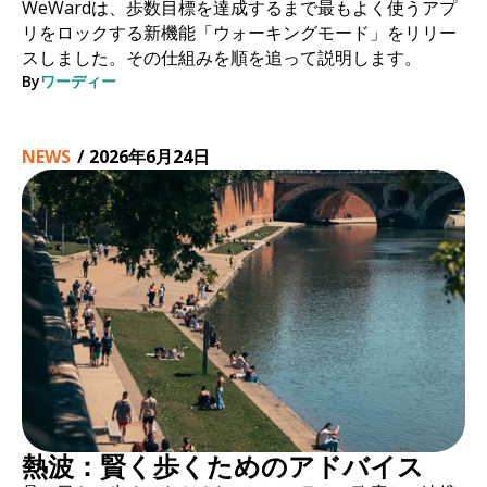
WeWardは、歩数目標を達成するまで最もよく使うアプ
リをロックする新機能「ウォーキングモード」をリリー
スしました。その仕組みを順を追って説明します。
By
ワーディー
NEWS
/
2026年6月24日
熱波：賢く歩くためのアドバイス