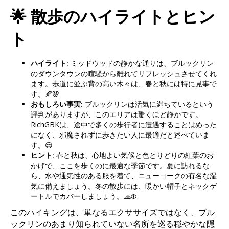
🌟 散歩のハイライトとヒン
ト
ハイライト:
ミッドウッドの静かな通りは、ブルックリン
のダウンタウンの喧騒から離れてリフレッシュさせてくれ
ます。歩道に並ぶ背の高い木々は、春と秋には特に見事で
す。🍂🌸
おもしろい事実:
ブルックリンは活気に満ちているという
評判がありますが、このエリアは驚くほど静かです。
RichGBKは、途中で多くの歩行者に遭遇することはめった
になく、邪魔されずに歩きたい人に最適だと述べていま
す。😌
ヒント:
春と秋は、心地よい気候と色とりどりの紅葉のお
かげで、ここを歩くのに最適な季節です。夏に訪れるな
ら、水や通気性のある服を着て、ニューヨークの有名な湿
気に備えましょう。冬の散歩には、暖かい帽子とネックゲ
ートルでカバーしましょう。🧢❄️
このハイキングは、単なるエクササイズではなく、ブル
ックリンのあまり知られていない名所を巡る穏やかな隠