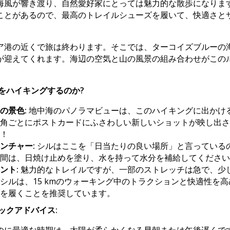
海風が響き渡り、自然愛好家にとっては魅力的な散歩になります
ことがあるので、最高のトレイルシューズを履いて、快適さと
ア港の近くで旅は終わります。そこでは、ターコイズブルーの
が迎えてくれます。海辺の空気と山の風景の組み合わせがこの
をハイキングするのか?
の景色:
地中海のパノラマビューは、このハイキングに出かけ
角ごとにポストカードにふさわしい新しいショットが映し出さ
！
ンチャー:
シルはここを「日当たりの良い場所」と言っている
間は、日焼け止めを塗り、水を持って水分を補給してください
ント:
魅力的なトレイルですが、一部のストレッチは急で、少
シルは、15 kmのウォーキング中のトラクションと快適性を
を履くことを推奨しています。
ックアドバイス: