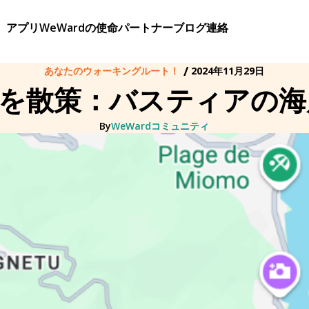
アプリ
WeWardの使命
パートナー
ブログ
連絡
/
あなたのウォーキングルート！
2024年11月29日
を散策：バスティアの海岸
By
WeWardコミュニティ