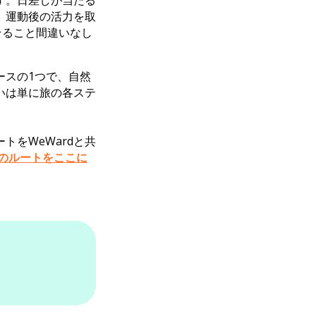
す。日差しが当たる
、運動後の活力を取
そること間違いなし
ースの1つで、自然
いは単に旅の各ステ
。
をWeWardと共
のルートをここに