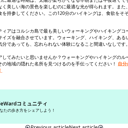
のに最適な時期は、太陽が柔らかくなる早朝または午後遅くで
なく美しい海の景色を楽しむのに最適な光が得られます。また
食を持参してください。この120分のハイキングは、食欲をそ
ティアはコルシカ島で最も美しいウォーキングやハイキングコ
サイズを融合させています。ウォーキング、ハイキング、ある
気分であっても、忘れられない体験になること間違いなしです
アしてみたいと思いませんか？ウォーキングやハイキングのルート
その地域の隠れた名所を見つけるのを手伝ってください！
自分
！
eWardコミュニティ
なたの歩き方をシェアしよう！
Previous article
Next article