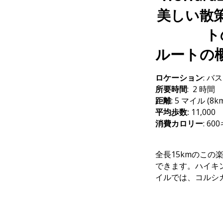
美しい散
ト
ルートの
ロケーション
: 
所要時間
:
2 時間
距離
: 5 マイル (8k
平均歩数:
11,000
消費カロリー
: 6
全長15kmのこの
できます。ハイキ
イルでは、コルシ