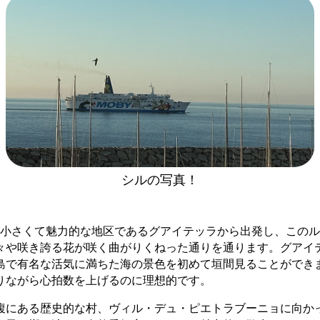
シルの写真！
スティアの小さくて魅力的な地区であるグアイテッラから出発し、この
々や咲き誇る花が咲く曲がりくねった通りを通ります。グアイ
島で有名な活気に満ちた海の景色を初めて垣間見ることができ
りながら心拍数を上げるのに理想的です。
腹にある歴史的な村、ヴィル・デュ・ピエトラブーニョに向か