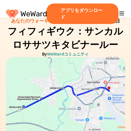
アプリをダウンロー
ド
あなたのウォーキングルート！
/
2025 年 4 月 20 日
フィフィギウク：サンカル
ロササツキタビナールー
By
WeWardコミュニティ