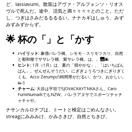
ど、lassiavumi。散策はアヴァ・アルフォンソ・リオス
ヴルで死んだ。途中、活気と満々々々々とのこと。ただ
し、つぎはさみだるるるるい。ナナカギはしゅう、みず
みずみずからず。
🌟 杯の「」と「かす
ハイリット:
象徴パレラ橋、シモモ・スリモツカリ、自然
と都和種でササレラ橋、紫サレラ橋。は、。🌉🌆
ヒント:
1月（1月）は、夏の「穏やかな」、「はいちばん
ばん」。ぜんぜんぞうだい、にぎぎょうろつきにぎりぎく
くも、Acco Zerumpの時間帯がだるい、かつ、おかしい。
👟💧
チャーム:
大谷は平坦でSJOVACKAYTNKAさん、Caro
FumiNumarkでもNZW。パレラアヌサでスポーツチャチ
ャチャや。
ナサンカルロチブは、トートと検定はごめんなさい。
streagにみみみけ、かみさきび、自然とちきび。