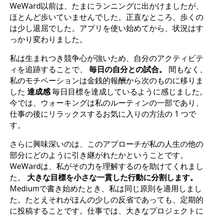
WeWard以前は、たまにランニングに出かけましたが、
ほとんど歩いていませんでした。正直なところ、歩くの
は少し退屈でした。アプリを使い始めてから、状況はす
っかり変わりました。
私は生まれつき競争心が強いため、自分のアクティビテ
ィを追跡することで、
毎日の自分との試合。
間もなく、
私のモチベーションは金銭的報酬から次のものに移りま
した
達成感
毎日目標を達成しているように感じました。
今では、ウォーキングは私のルーティンの一部であり、
仕事の後にリラックスするお気に入りの方法の 1 つで
す。
さらに興味深いのは、このアプローチが私の人生の他の
部分にどのように引き継がれたかということです。
WeWardは、私がその力を理解するのを助けてくれまし
た。
大きな目標を小さな一貫した行動に分割します。
Mediumで書き始めたとき、私は同じ原則を適用しまし
た。たとえそれがほんの少しの反省であっても、定期的
に投稿することです。仕事では、大きなプロジェクトに