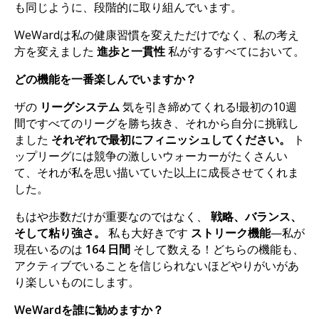
も同じように、段階的に取り組んでいます。
WeWardは私の健康習慣を変えただけでなく、私の考え
方を変えました
進歩と一貫性
私がするすべてにおいて。
どの機能を一番楽しんでいますか？
ザの
リーグシステム
気を引き締めてくれる!最初の10週
間ですべてのリーグを勝ち抜き、それから自分に挑戦し
ました
それぞれで最初にフィニッシュしてください。
ト
ップリーグには競争の激しいウォーカーがたくさんい
て、それが私を思い描いていた以上に成長させてくれま
した。
もはや歩数だけが重要なのではなく、
戦略、バランス、
そして粘り強さ。
私も大好きです
ストリーク機能
—私が
現在いるのは
164 日間
そして数える！どちらの機能も、
アクティブでいることを信じられないほどやりがいがあ
り楽しいものにします。
WeWardを誰に勧めますか？