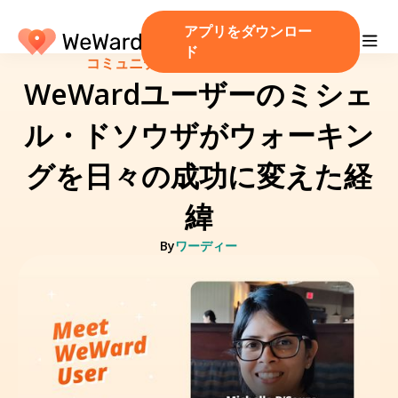
アプリをダウンロー
ド
コミュニティ
/
2025 年 11 月 28 日
WeWardユーザーのミシェ
ル・ドソウザがウォーキン
グを日々の成功に変えた経
緯
By
ワーディー