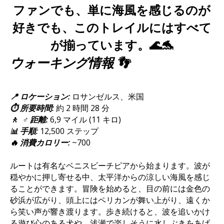
ファンでも、単に海風を感じるのが
好きでも、このトレイルにはすべて
が揃っています。🌊🐬
ウォーキング情報 👣
📍 ロケーション:
ロサンゼルス、米国
⏱️ 所要時間:
約 2 時間 28 分
🚶 ‍ ♂️ 距離:
6,9 マイル (11 キロ)
📊 手順:
12,500 ステップ
🔥 消費カロリー:
~700
ルートは有名なベニスビーチピアから始まります。波が
穏やかに押し寄せる中、太平洋からの涼しい海風を感じ
ることができます。冒険を始めると、目の前には金色の
砂浜が広がり、頭上にはペリカンが舞い上がり、遠くか
ら笑い声が響き渡ります。歩き続けると、波を追いかけ
る遊び心のある犬や、浅瀬で楽しそうに水しぶきをあげ