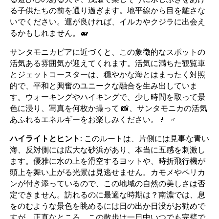
る子供たちの前を通り過ぎます。地平線から目を離さな
いでください。運が良ければ、イルカやクジラに出会え
るかもしれません。🐋
サンタモニカピアに近づくと、この象徴的なスポットの
活気ある雰囲気が迎えてくれます。活気に満ちた観覧車
とジェットコースターは、穏やかな海とはまったく対照
的で、平和と興奮のユニークな融合を生み出していま
す。ウォーキングやハイキングで、少し時間を取って景
色に浸り、写真を何枚か撮って 📸、サンタモニカの活気
あふれるエネルギーをお楽しみください。🚶 ‍ ♂️
ハイライトとヒント:
このルートは、片側には見事な青い
海、反対側には広大な砂浜があり、本当に五感を刺激し
ます。優雅に水の上を滑空するヨットや、時折飛行機が
頭上を舞い上がる光景は見逃せません。カモメやペリカ
ンが付き添っているので、この地域の自然の美しさは否
定できません。訪れるのに最適な時期は？南濃では、息
をのむような景色を眺めるには日の出か日没がお勧めで
すが、正直なところ、この散歩は一日中いつでも完璧で