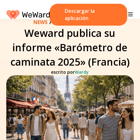
Descargar la
aplicación
NEWS
/
26 de febrero de 2026
Weward publica su
informe «Barómetro de
caminata 2025» (Francia)
escrito por
Wardy