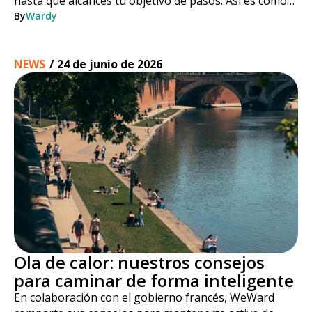
hasta que alcances tu objetivo de pasos. Así es como
funciona, paso a paso.
By
Wardy
NEWS
/
24 de junio de 2026
Ola de calor: nuestros consejos
para caminar de forma inteligente
En colaboración con el gobierno francés, WeWard