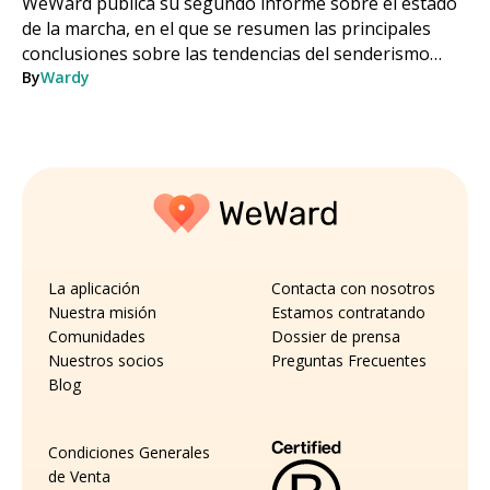
WeWard publica su segundo informe sobre el estado
de la marcha, en el que se resumen las principales
conclusiones sobre las tendencias del senderismo
entre enero y diciembre de 2025.
By
Wardy
La aplicación
Contacta con nosotros
Nuestra misión
Estamos contratando
Comunidades
Dossier de prensa
Nuestros socios
Preguntas Frecuentes
Blog
Condiciones Generales
de Venta