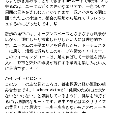
ちよく歩き始めることができます 🏡 ルートで最初に立ち
寄るのは、ニーダム近くの静かなエリアで、一息ついて
周囲の景色を楽しむことができます。緑と小さな公園に
囲まれたこの小道は、都会の喧騒から離れてリフレッシ
ュするのにぴったりです。🍃
散歩の途中には、オープンスペースとさまざまな風景が
広がり、運動したり探索したりしたい人には理想的で
す。ニーダムの主要エリアを通過したら、ドーチェスタ
ーに戻り、活気に満ちたこのループを締めくくります。
このウォーキングコースは、足を伸ばして一歩足を踏み
入れ、都市と郊外の環境が混在する環境を楽しみたい人
に最適です。🚶 ‍ ♂️
ハイライトとヒント:
このルートの主な見どころは、都市探索と軽い運動の組
み合わせです。Luckner Victorが「健康のためには歩か
ないといけない」と強調しているように、健康を維持す
るには理想的なルートです。途中の景色はエクササイズ
の背景として最適で、一歩一歩歩きながらこのウォーキ
ングを簡単で楽しいものにしてくれます。🏞️