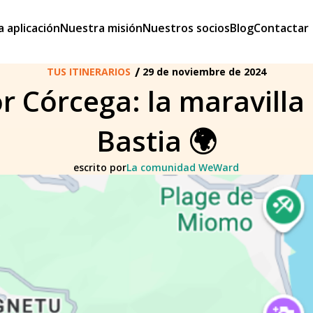
a aplicación
Nuestra misión
Nuestros socios
Blog
Contactar
/
TUS ITINERARIOS
29 de noviembre de 2024
 Córcega: la maravilla
Bastia 🌍
escrito por
La comunidad WeWard