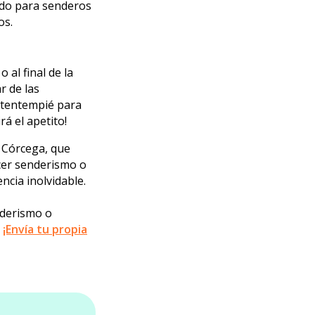
ado para senderos
os.
al final de la
r de las
n tentempié para
á el apetito!
 Córcega, que
acer senderismo o
ncia inolvidable.
nderismo o
!
¡Envía tu propia