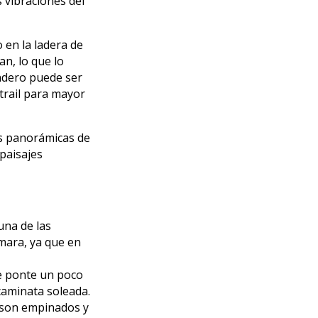
 vibraciones del
 en la ladera de
an, lo que lo
endero puede ser
trail para mayor
as panorámicas de
 paisajes
una de las
mara, ya que en
e ponte un poco
caminata soleada.
 son empinados y