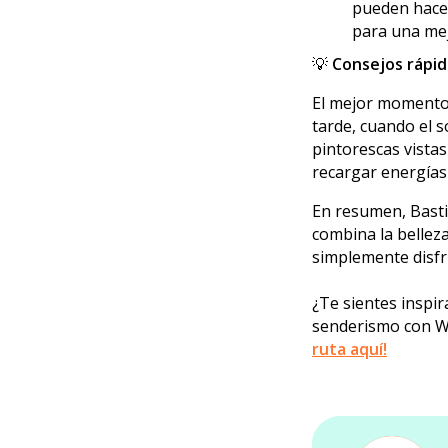
pueden hacer
para una mej
💡
Consejos rápid
El mejor momento 
tarde, cuando el s
pintorescas vista
recargar energías 
En resumen, Basti
combina la belleza
simplemente disfru
¿Te sientes inspi
senderismo con We
ruta aquí!