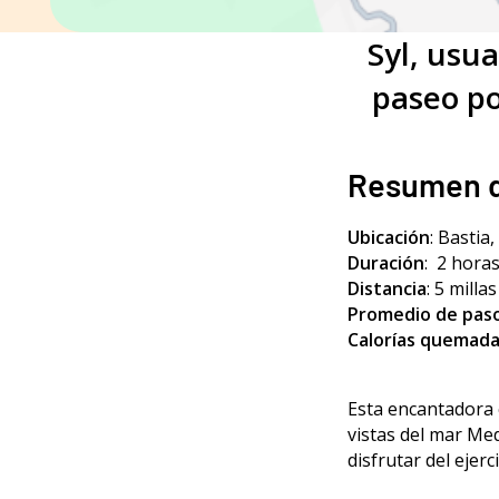
Syl, usu
paseo po
Resumen d
Ubicación
: Bastia
Duración
:
2 hora
Distancia
: 5 milla
Promedio de paso
Calorías quemad
Esta encantadora 
vistas del mar Me
disfrutar del ejer