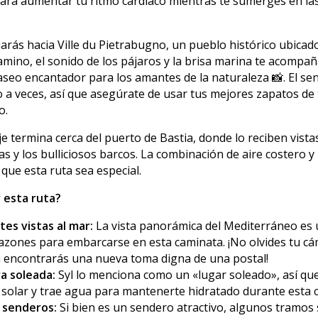
para aumentar tu ritmo cardíaco mientras te sumerges en las
uarás hacia Ville du Pietrabugno, un pueblo histórico ubicado
camino, el sonido de los pájaros y la brisa marina te acompañ
aseo encantador para los amantes de la naturaleza 📸. El s
a veces, así que asegúrate de usar tus mejores zapatos de 
o.
je termina cerca del puerto de Bastia, donde lo reciben vist
s y los bulliciosos barcos. La combinación de aire costero y
ue esta ruta sea especial.
 esta ruta?
es vistas al mar:
La vista panorámica del Mediterráneo es 
razones para embarcarse en esta caminata. ¡No olvides tu cá
 encontrarás una nueva toma digna de una postal!
a soleada:
Syl lo menciona como un «lugar soleado», así qu
 solar y trae agua para mantenerte hidratado durante esta 
 senderos:
Si bien es un sendero atractivo, algunos tramos