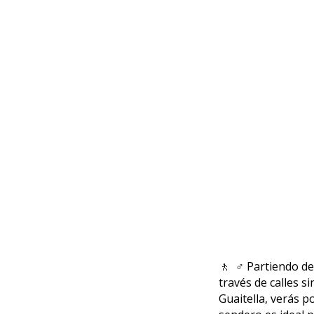
🚶 ‍ ♂️ Partiendo 
través de calles s
Guaitella, verás p