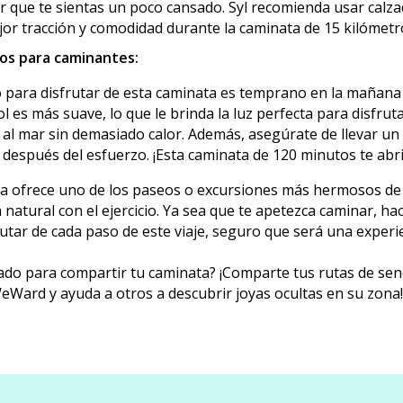
 que te sientas un poco cansado. Syl recomienda usar calz
or tracción y comodidad durante la caminata de 15 kilómetr
os para caminantes:
para disfrutar de esta caminata es temprano en la mañana o 
ol es más suave, lo que le brinda la luz perfecta para disfruta
s al mar sin demasiado calor. Además, asegúrate de llevar u
después del esfuerzo. ¡Esta caminata de 120 minutos te abrir
a ofrece uno de los paseos o excursiones más hermosos de
 natural con el ejercicio. Ya sea que te apetezca caminar, h
tar de cada paso de este viaje, seguro que será una experie
rado para compartir tu caminata? ¡Comparte tus rutas de se
Ward y ayuda a otros a descubrir joyas ocultas en su zona