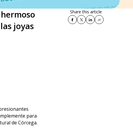
n hermoso
Share this article
las joyas
mpresionantes
simplemente para
atural de Córcega.