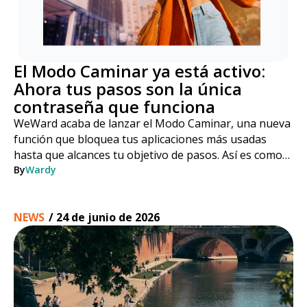
El Modo Caminar ya está activo:
Ahora tus pasos son la única
contraseña que funciona
WeWard acaba de lanzar el Modo Caminar, una nueva
función que bloquea tus aplicaciones más usadas
hasta que alcances tu objetivo de pasos. Así es como
funciona, paso a paso.
By
Wardy
NEWS
/
24 de junio de 2026