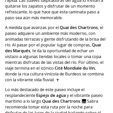
rápida. Las suaves salpicaduras del agua lo invitan a
quitarse los zapatos y disfrutar de un momento
refrescante, lo que hace que esta caminata paso a
paso sea aún más memorable.
A medida que avanzas por el
Quai des Chartrons
, el
paseo adquiere un ambiente más moderno, con
animadas terrazas y gente disfrutando de la brisa del
río. Al pasar por el popular lugar de compras,
Quai
des Marqués
, te da la oportunidad de echar un
vistazo a algunas tiendas locales o tomar una copa
mientras disfrutas de las vistas del río. Por último, el
viaje termina en el icónico
Cité Mondiale du Vin
,
donde la rica cultura vinícola de Burdeos se combina
con la vibrante vida fluvial. 🍷
Lo más destacado de este paseo incluye el
resplandeciente
Espejo de agua
y el vibrante paseo
marítimo a lo largo
Quai des Chartrons
. 🌉 Sabra
recomienda tomar esta ruta por la noche para
disfrutar de las luces de la ciudad bailando sobre el