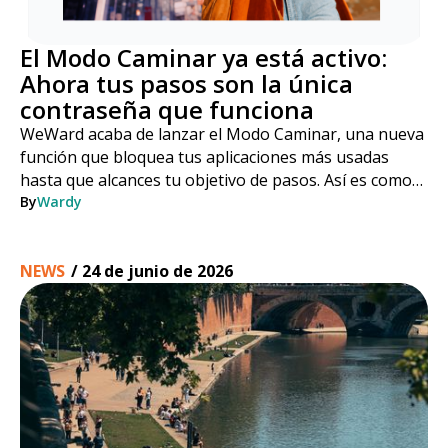
El Modo Caminar ya está activo:
Ahora tus pasos son la única
contraseña que funciona
WeWard acaba de lanzar el Modo Caminar, una nueva
función que bloquea tus aplicaciones más usadas
hasta que alcances tu objetivo de pasos. Así es como
funciona, paso a paso.
By
Wardy
NEWS
/
24 de junio de 2026