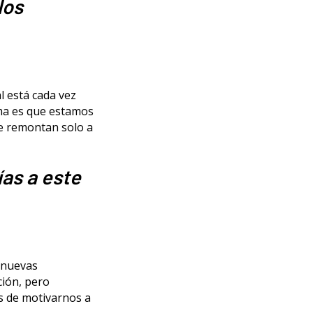
los
l está cada vez
ema es que estamos
se remontan solo a
as a este
 nuevas
ión, pero
s de motivarnos a