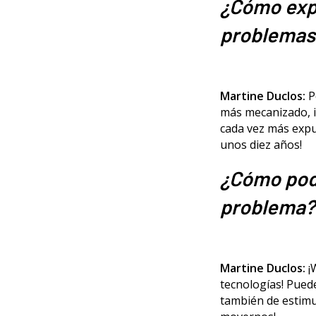
¿Cómo expl
problemas
Martine Duclos:
P
más mecanizado, i
cada vez más expu
unos diez años!
¿Cómo podr
problema?
Martine Duclos:
¡
tecnologías! Pued
también de estimu