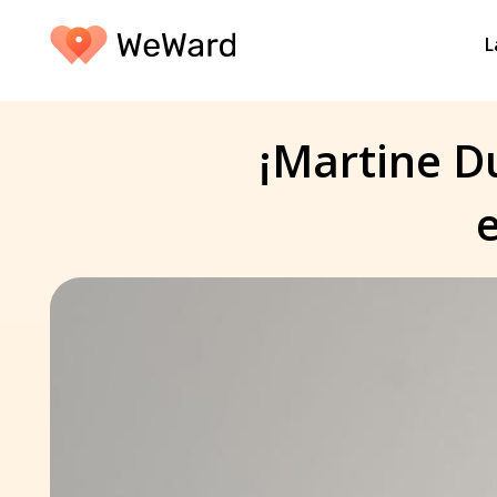
L
¡Martine Du
e