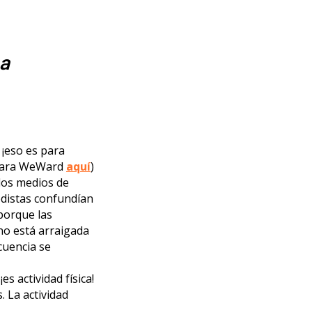
na
 ¡eso es para
é para WeWard
aquí
)
los medios de
odistas confundían
 porque las
no está arraigada
cuencia se
s actividad física!
. La actividad