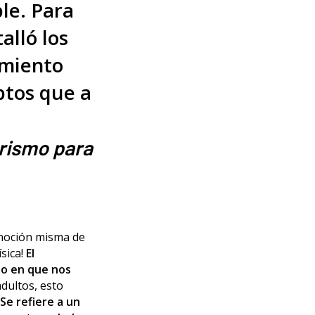
le. Para
alló los
amiento
eptos que a
arismo para
 noción misma de
sica!
El
to en que nos
 adultos, esto
Se refiere a un