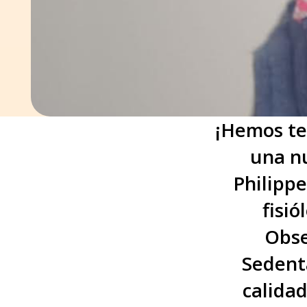
¡Hemos te
una nu
Philippe
fisi
Obse
Sedenta
calidad