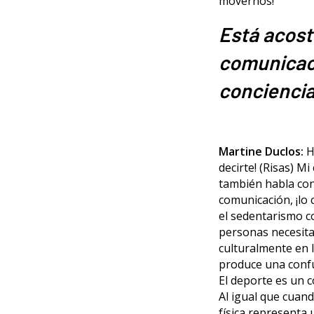
movernos!
Está acost
comunicaci
conciencia
Martine Duclos:
H
decirte! (Risas) M
también habla con
comunicación, ¡lo
el sedentarismo co
personas necesita
culturalmente en l
produce una conf
El deporte es un c
Al igual que cuand
física representa u