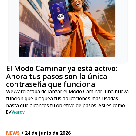
El Modo Caminar ya está activo:
Ahora tus pasos son la única
contraseña que funciona
WeWard acaba de lanzar el Modo Caminar, una nueva
función que bloquea tus aplicaciones más usadas
hasta que alcances tu objetivo de pasos. Así es como
funciona, paso a paso.
By
Wardy
NEWS
/
24 de junio de 2026