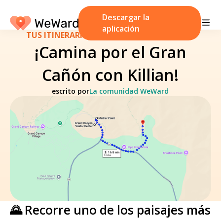
Descargar la
aplicación
TUS ITINERARIOS
/
1 de noviembre de 2024
¡Camina por el Gran
Cañón con Killian!
escrito por
La comunidad WeWard
🌄 Recorre uno de los paisajes más