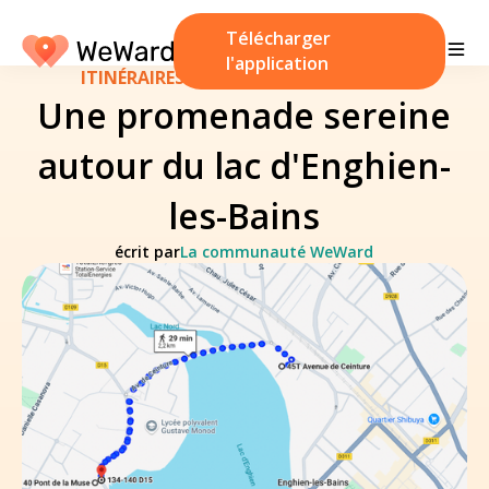
Télécharger
l'application
ITINÉRAIRES DE MARCHE
/
7 mars 2025
Une promenade sereine
autour du lac d'Enghien-
les-Bains
écrit par
La communauté WeWard