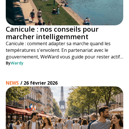
Canicule : nos conseils pour
marcher intelligemment
Canicule : comment adapter sa marche quand les
températures s'envolent. En partenariat avec le
gouvernement, WeWard vous guide pour rester actif
en toute sécurité tout l'été.
By
Wardy
NEWS
/
26 février 2026