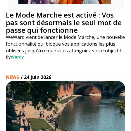
Le Mode Marche est activé : Vos
pas sont désormais le seul mot de
passe qui fonctionne
WeWard vient de lancer le Mode Marche, une nouvelle
fonctionnalité qui bloque vos applications les plus
utilisées jusqu'à ce que vous atteigniez votre objectif
de pas. Voici comment cela fonctionne, étape par
By
Wardy
étape.
NEWS
/
24 juin 2026