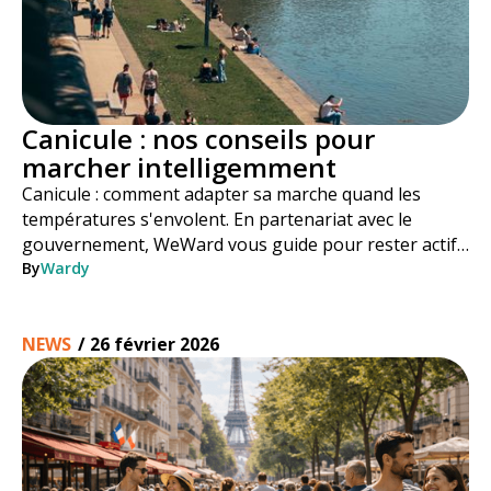
Canicule : nos conseils pour
marcher intelligemment
Canicule : comment adapter sa marche quand les
températures s'envolent. En partenariat avec le
gouvernement, WeWard vous guide pour rester actif
en toute sécurité tout l'été.
By
Wardy
NEWS
/
26 février 2026