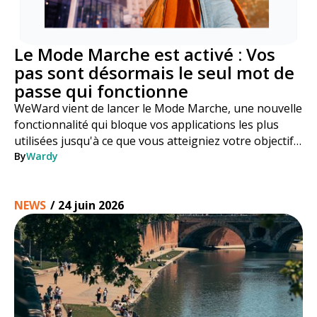
Le Mode Marche est activé : Vos
pas sont désormais le seul mot de
passe qui fonctionne
WeWard vient de lancer le Mode Marche, une nouvelle
fonctionnalité qui bloque vos applications les plus
utilisées jusqu'à ce que vous atteigniez votre objectif
de pas. Voici comment cela fonctionne, étape par
By
Wardy
étape.
NEWS
/
24 juin 2026