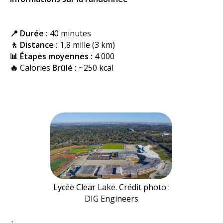
📍 Durée :
40 minutes
🚶 Distance :
1,8 mille (3 km)
📊
Étapes moyennes :
4 000
🔥
Calories
Brûlé :
~250 kcal
Lycée Clear Lake. Crédit photo :
DIG Engineers