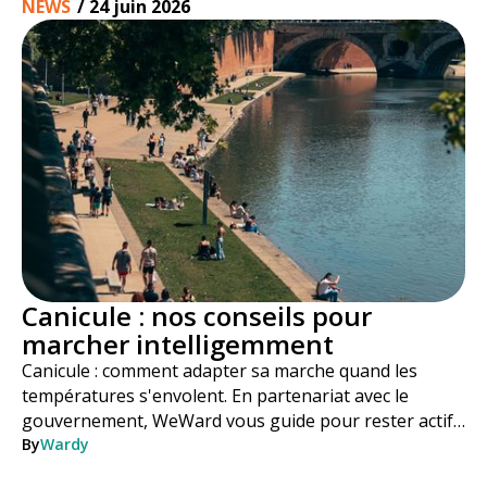
NEWS
/
24 juin 2026
Canicule : nos conseils pour
marcher intelligemment
Canicule : comment adapter sa marche quand les
températures s'envolent. En partenariat avec le
gouvernement, WeWard vous guide pour rester actif
en toute sécurité tout l'été.
By
Wardy