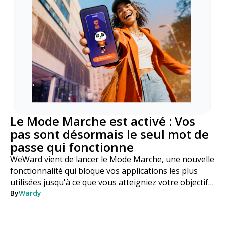
Le Mode Marche est activé : Vos
pas sont désormais le seul mot de
passe qui fonctionne
WeWard vient de lancer le Mode Marche, une nouvelle
fonctionnalité qui bloque vos applications les plus
utilisées jusqu'à ce que vous atteigniez votre objectif
de pas. Voici comment cela fonctionne, étape par
By
Wardy
étape.