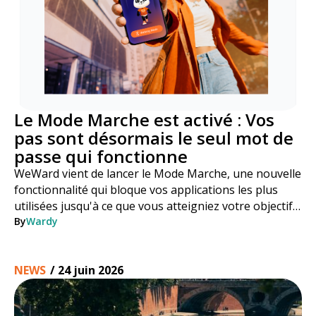
Le Mode Marche est activé : Vos
pas sont désormais le seul mot de
passe qui fonctionne
WeWard vient de lancer le Mode Marche, une nouvelle
fonctionnalité qui bloque vos applications les plus
utilisées jusqu'à ce que vous atteigniez votre objectif
de pas. Voici comment cela fonctionne, étape par
By
Wardy
étape.
NEWS
/
24 juin 2026