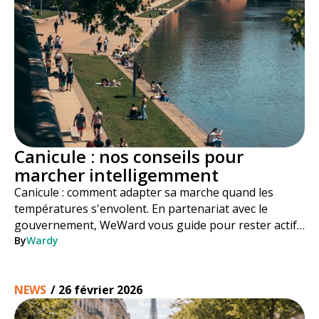
Canicule : nos conseils pour
marcher intelligemment
Canicule : comment adapter sa marche quand les
températures s'envolent. En partenariat avec le
gouvernement, WeWard vous guide pour rester actif
en toute sécurité tout l'été.
By
Wardy
NEWS
/
26 février 2026