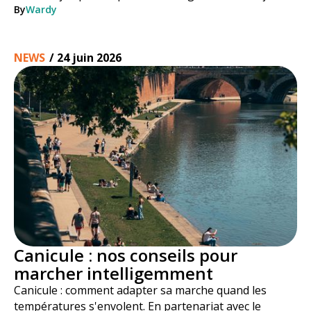
de pas. Voici comment cela fonctionne, étape par
By
Wardy
étape.
NEWS
/
24 juin 2026
Canicule : nos conseils pour
marcher intelligemment
Canicule : comment adapter sa marche quand les
températures s'envolent. En partenariat avec le