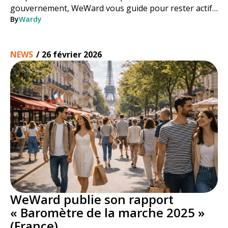
gouvernement, WeWard vous guide pour rester actif
en toute sécurité tout l'été.
By
Wardy
NEWS
/
26 février 2026
WeWard publie son rapport
« Baromètre de la marche 2025 »
(France)