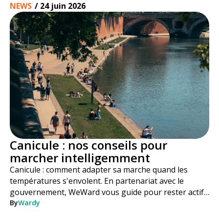
NEWS
/
24 juin 2026
Canicule : nos conseils pour
marcher intelligemment
Canicule : comment adapter sa marche quand les
températures s'envolent. En partenariat avec le
gouvernement, WeWard vous guide pour rester actif
en toute sécurité tout l'été.
By
Wardy