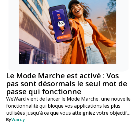
Le Mode Marche est activé : Vos
pas sont désormais le seul mot de
passe qui fonctionne
WeWard vient de lancer le Mode Marche, une nouvelle
fonctionnalité qui bloque vos applications les plus
utilisées jusqu'à ce que vous atteigniez votre objectif
de pas. Voici comment cela fonctionne, étape par
By
Wardy
étape.