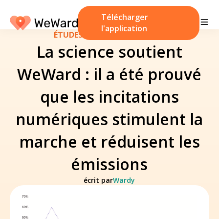
Télécharger
l'application
ÉTUDES
/
17 septembre 2025
La science soutient
WeWard : il a été prouvé
que les incitations
numériques stimulent la
marche et réduisent les
émissions
écrit par
Wardy