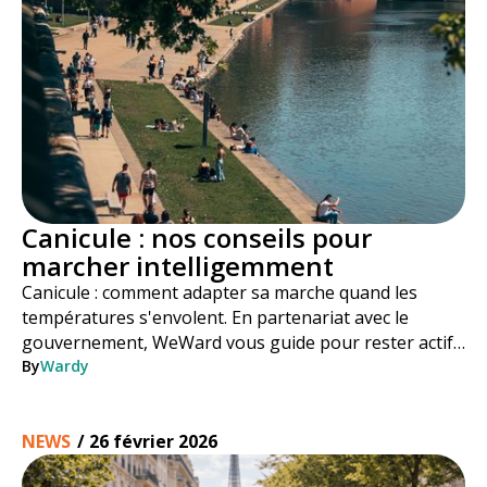
Canicule : nos conseils pour
marcher intelligemment
Canicule : comment adapter sa marche quand les
températures s'envolent. En partenariat avec le
gouvernement, WeWard vous guide pour rester actif
en toute sécurité tout l'été.
By
Wardy
NEWS
/
26 février 2026