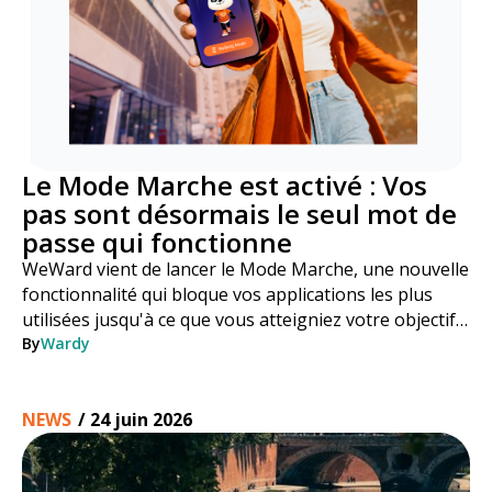
Le Mode Marche est activé : Vos
pas sont désormais le seul mot de
passe qui fonctionne
WeWard vient de lancer le Mode Marche, une nouvelle
fonctionnalité qui bloque vos applications les plus
utilisées jusqu'à ce que vous atteigniez votre objectif
de pas. Voici comment cela fonctionne, étape par
By
Wardy
étape.
NEWS
/
24 juin 2026